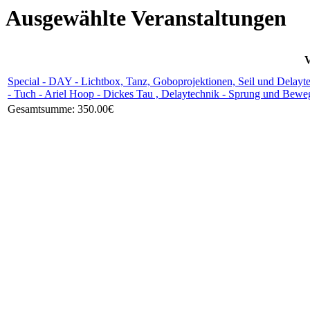
Ausgewählte Veranstaltungen
V
Special - DAY - Lichtbox, Tanz, Goboprojektionen, Seil und Delayt
- Tuch - Ariel Hoop - Dickes Tau , Delaytechnik - Sprung und Bew
Gesamtsumme:
350.00€