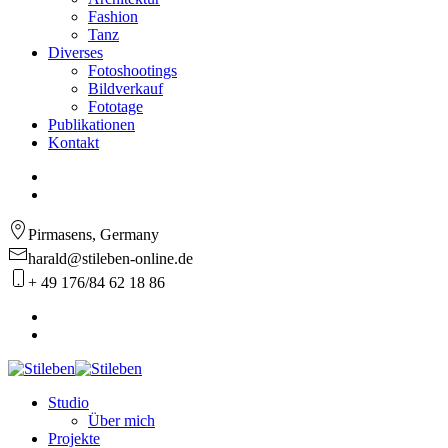
Fashion
Tanz
Diverses
Fotoshootings
Bildverkauf
Fototage
Publikationen
Kontakt
Pirmasens, Germany
harald@stileben-online.de
+ 49 176/84 62 18 86
Studio
Über mich
Projekte