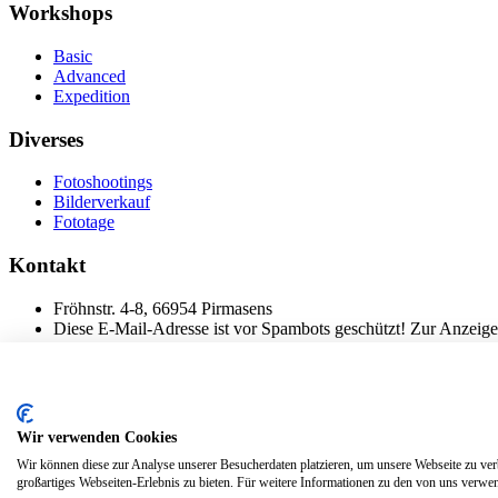
Workshops
Basic
Advanced
Expedition
Diverses
Fotoshootings
Bilderverkauf
Fototage
Kontakt
Fröhnstr. 4-8, 66954 Pirmasens
Diese E-Mail-Adresse ist vor Spambots geschützt! Zur Anzeige 
Mobil: + 49 (0) 176/84 62 18 86
© 2024 Stileben. Alle Rechte reserviert
Wir verwenden Cookies
Wir können diese zur Analyse unserer Besucherdaten platzieren, um unsere Webseite zu verb
großartiges Webseiten-Erlebnis zu bieten. Für weitere Informationen zu den von uns verwen