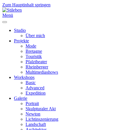
Zum Hauptinhalt springen
Menü
Studio
Über mich
Projekte
Mode
Bretagne
Touristik
Pfalztheater
Rheinberger
Multimediashows
Workshops
Basic
Advanced
Expedition
Galerie
Portrait
Skulpturaler Akt
Newton
Lichtinszenierung
Landschaft
Architektur