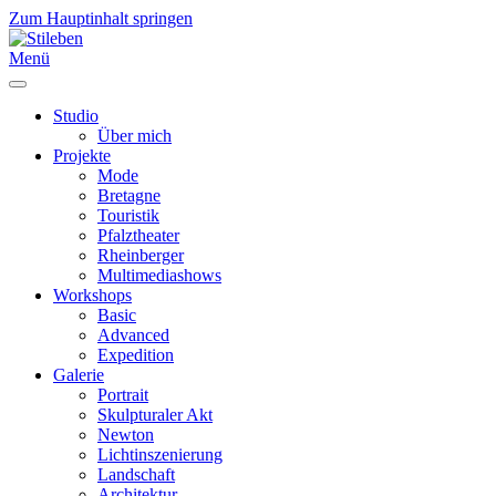
Zum Hauptinhalt springen
Menü
Studio
Über mich
Projekte
Mode
Bretagne
Touristik
Pfalztheater
Rheinberger
Multimediashows
Workshops
Basic
Advanced
Expedition
Galerie
Portrait
Skulpturaler Akt
Newton
Lichtinszenierung
Landschaft
Architektur