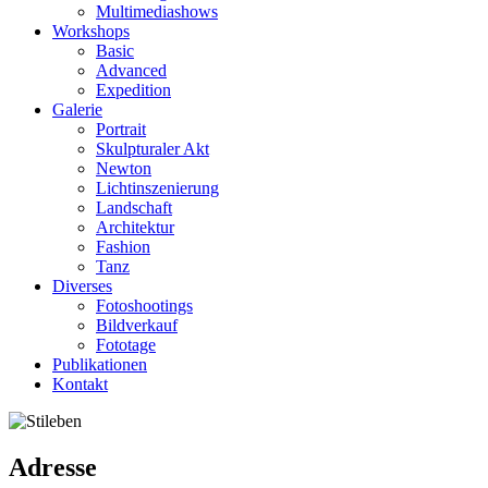
Multimediashows
Workshops
Basic
Advanced
Expedition
Galerie
Portrait
Skulpturaler Akt
Newton
Lichtinszenierung
Landschaft
Architektur
Fashion
Tanz
Diverses
Fotoshootings
Bildverkauf
Fototage
Publikationen
Kontakt
Adresse