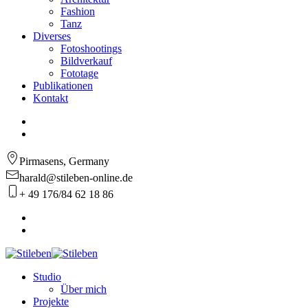
Fashion
Tanz
Diverses
Fotoshootings
Bildverkauf
Fototage
Publikationen
Kontakt
Pirmasens, Germany
harald@stileben-online.de
+ 49 176/84 62 18 86
Studio
Über mich
Projekte