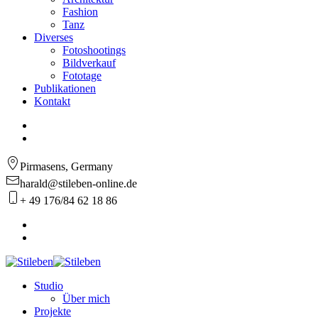
Fashion
Tanz
Diverses
Fotoshootings
Bildverkauf
Fototage
Publikationen
Kontakt
Pirmasens, Germany
harald@stileben-online.de
+ 49 176/84 62 18 86
Studio
Über mich
Projekte