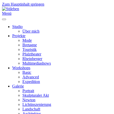
Zum Hauptinhalt springen
Menü
Studio
Über mich
Projekte
Mode
Bretagne
Touristik
Pfalztheater
Rheinberger
Multimediashows
Workshops
Basic
Advanced
Expedition
Galerie
Portrait
Skulpturaler Akt
Newton
Lichtinszenierung
Landschaft
Architektur