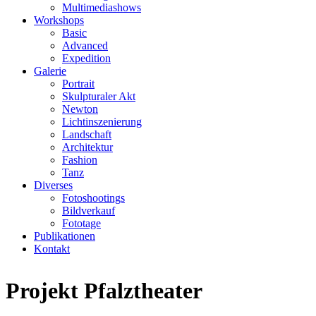
Multimediashows
Workshops
Basic
Advanced
Expedition
Galerie
Portrait
Skulpturaler Akt
Newton
Lichtinszenierung
Landschaft
Architektur
Fashion
Tanz
Diverses
Fotoshootings
Bildverkauf
Fototage
Publikationen
Kontakt
Projekt Pfalztheater