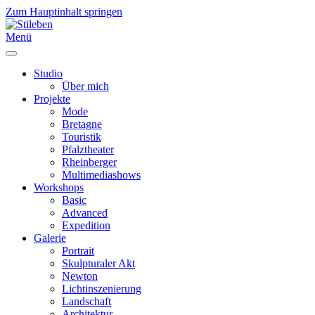
Zum Hauptinhalt springen
Menü
Studio
Über mich
Projekte
Mode
Bretagne
Touristik
Pfalztheater
Rheinberger
Multimediashows
Workshops
Basic
Advanced
Expedition
Galerie
Portrait
Skulpturaler Akt
Newton
Lichtinszenierung
Landschaft
Architektur