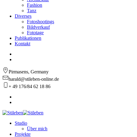
Fashion
Tanz
Diverses
Fotoshootings
Bildverkauf
Fototage
Publikationen
Kontakt
Pirmasens, Germany
harald@stileben-online.de
+ 49 176/84 62 18 86
Studio
Über mich
Projekte