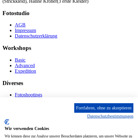
(Strickkleid), Hanne Kröher(3 erste Kleider)
Fotostudio
AGB
Impressum
Datenschutzerklärung
Workshops
Basic
Advanced
Expedition
Diverses
Fotoshootings
Bilderverkauf
Fototage
Fortfahren, ohne zu akzeptieren
Datenschutzbestimmungen
Kontakt
Wir verwenden Cookies
Fröhnstr. 4-8, 66954 Pirmasens
Diese E-Mail-Adresse ist vor Spambots geschützt! Zur
Wir können diese zur Analyse unserer Besucherdaten platzieren, um unsere Webseite zu