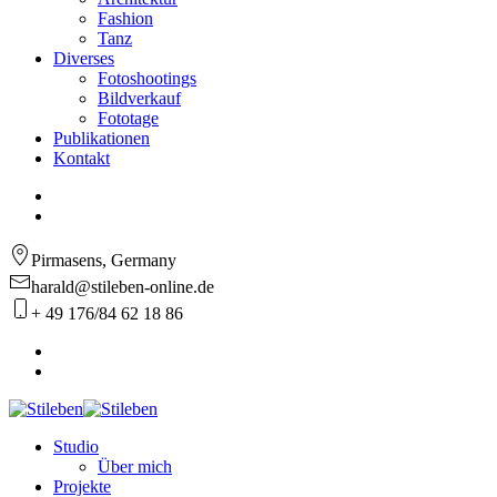
Fashion
Tanz
Diverses
Fotoshootings
Bildverkauf
Fototage
Publikationen
Kontakt
Pirmasens, Germany
harald@stileben-online.de
+ 49 176/84 62 18 86
Studio
Über mich
Projekte