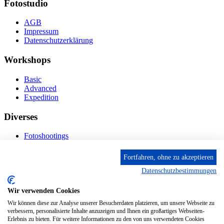
Fotostudio
AGB
Impressum
Datenschutzerklärung
Workshops
Basic
Advanced
Expedition
Diverses
Fotoshootings
Bilderverkauf
Fototage
Fortfahren, ohne zu akzeptieren
Datenschutzbestimmungen
Kontakt
Wir verwenden Cookies
Fröhnstr. 4-8, 66954 Pirmasens
Diese E-Mail-Adresse ist vor Spambots geschützt! Zur
Wir können diese zur Analyse unserer Besucherdaten platzieren, um unsere Webseite zu
Anzeige muss JavaScript eingeschaltet sein.
verbessern, personalisierte Inhalte anzuzeigen und Ihnen ein großartiges Webseiten-
Mobil: + 49 (0) 176/84 62 18 86
Erlebnis zu bieten. Für weitere Informationen zu den von uns verwendeten Cookies