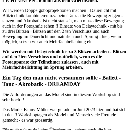
LICHTMALEN - kommt aus dem Griechischen.
Wir werden Doppelgoboprojektionen machen - Dauerlicht mit
Blitztechnik kombinieren u.v. beim Tanz - die Bewegung zeigen -
tanzen und Akrobatik ist nicht statisch, man muss diese Bewegung
auch in der Fotografie sehen !! Einsatz von Delaytechnik - mit bis
zu drei Blitzen - Blitzen auf den 2 ten Verschluss und auch
Bewegung im Dauerlicht und natürlich auch Sprung - hier, wenn
möglich, setzen wir auch Mehrfachbelichtung ein.
Wir werden mit Delaytechnik bis zu 3 Blitzen arbeiten - Blitzen
auf den 2ten Verschluss und natürlich, wenn es die
Fotoapparate der Teilnehmer zulassen , auch mit
Mehrfachbelichtung im Sprung arbeiten.
Ein Tag den man nicht versäumen sollte - Ballett -
Tanz - Akrobatik - DREAMDAY
Die Anforderungen an das Model sind in diesem Workshop sind
sehr hoch !!
Das Model Fanny Müller war gerade im Juni 2023 hier und hat sich
in den 3 Workshoptagen als Model und Mensch viele Freunde
gemacht - es war grossartig.
Für mich gab es da keine Überlegung - schaut euch die hier