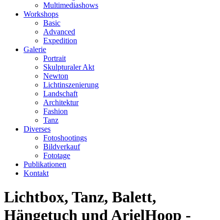
Multimediashows
Workshops
Basic
Advanced
Expedition
Galerie
Portrait
Skulpturaler Akt
Newton
Lichtinszenierung
Landschaft
Architektur
Fashion
Tanz
Diverses
Fotoshootings
Bildverkauf
Fototage
Publikationen
Kontakt
Lichtbox, Tanz, Balett,
Hängetuch und ArielHoop -