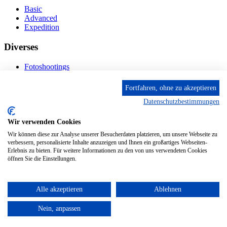
Basic
Advanced
Expedition
Diverses
Fotoshootings
Bilderverkauf
Fototage
Fortfahren, ohne zu akzeptieren
Datenschutzbestimmungen
Kontakt
Wir verwenden Cookies
Fröhnstr. 4-8, 66954 Pirmasens
Diese E-Mail-Adresse ist vor Spambots geschützt! Zur
Wir können diese zur Analyse unserer Besucherdaten platzieren, um unsere Webseite zu
Anzeige muss JavaScript eingeschaltet sein.
verbessern, personalisierte Inhalte anzuzeigen und Ihnen ein großartiges Webseiten-
Erlebnis zu bieten. Für weitere Informationen zu den von uns verwendeten Cookies
Mobil: + 49 (0) 176/84 62 18 86
öffnen Sie die Einstellungen.
Alle akzeptieren
Ablehnen
© 2024 Stileben. Alle Rechte reserviert
Nein, anpassen