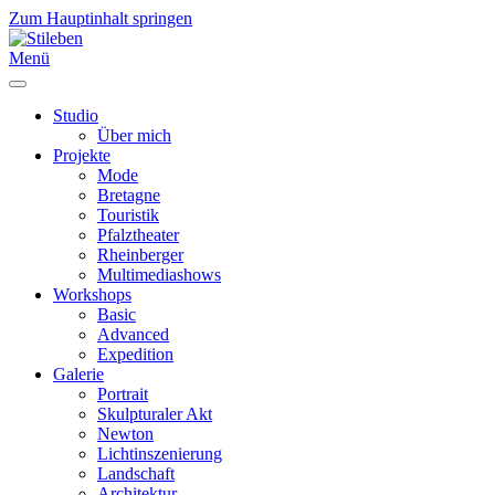
Zum Hauptinhalt springen
Menü
Studio
Über mich
Projekte
Mode
Bretagne
Touristik
Pfalztheater
Rheinberger
Multimediashows
Workshops
Basic
Advanced
Expedition
Galerie
Portrait
Skulpturaler Akt
Newton
Lichtinszenierung
Landschaft
Architektur