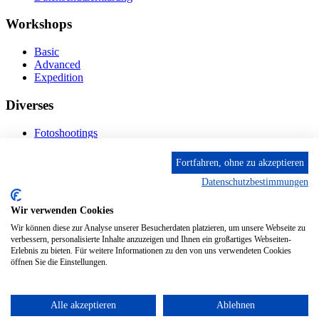
Workshops
Basic
Advanced
Expedition
Diverses
Fotoshootings
Bilderverkauf
Fototage
Fortfahren, ohne zu akzeptieren
Datenschutzbestimmungen
Kontakt
Wir verwenden Cookies
Fröhnstr. 4-8, 66954 Pirmasens
Diese E-Mail-Adresse ist vor Spambots geschützt! Zur
Wir können diese zur Analyse unserer Besucherdaten platzieren, um unsere Webseite zu
Anzeige muss JavaScript eingeschaltet sein.
verbessern, personalisierte Inhalte anzuzeigen und Ihnen ein großartiges Webseiten-
Erlebnis zu bieten. Für weitere Informationen zu den von uns verwendeten Cookies
Mobil: + 49 (0) 176/84 62 18 86
öffnen Sie die Einstellungen.
Alle akzeptieren
Ablehnen
© 2024 Stileben. Alle Rechte reserviert