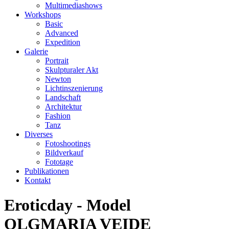
Multimediashows
Workshops
Basic
Advanced
Expedition
Galerie
Portrait
Skulpturaler Akt
Newton
Lichtinszenierung
Landschaft
Architektur
Fashion
Tanz
Diverses
Fotoshootings
Bildverkauf
Fototage
Publikationen
Kontakt
Eroticday - Model
OLGMARIA VEIDE