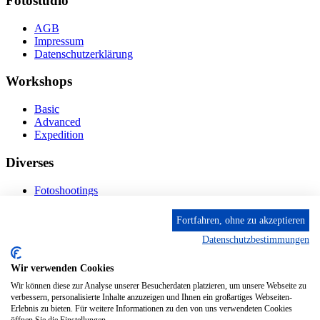
Fotostudio
AGB
Impressum
Datenschutzerklärung
Workshops
Basic
Advanced
Expedition
Diverses
Fotoshootings
Bilderverkauf
Fototage
Fortfahren, ohne zu akzeptieren
Datenschutzbestimmungen
Kontakt
Wir verwenden Cookies
Fröhnstr. 4-8, 66954 Pirmasens
Diese E-Mail-Adresse ist vor Spambots geschützt! Zur
Wir können diese zur Analyse unserer Besucherdaten platzieren, um unsere Webseite zu
Anzeige muss JavaScript eingeschaltet sein.
verbessern, personalisierte Inhalte anzuzeigen und Ihnen ein großartiges Webseiten-
Erlebnis zu bieten. Für weitere Informationen zu den von uns verwendeten Cookies
Mobil: + 49 (0) 176/84 62 18 86