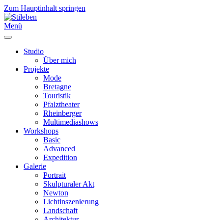
Zum Hauptinhalt springen
Menü
Studio
Über mich
Projekte
Mode
Bretagne
Touristik
Pfalztheater
Rheinberger
Multimediashows
Workshops
Basic
Advanced
Expedition
Galerie
Portrait
Skulpturaler Akt
Newton
Lichtinszenierung
Landschaft
Architektur