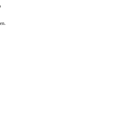
o
en.