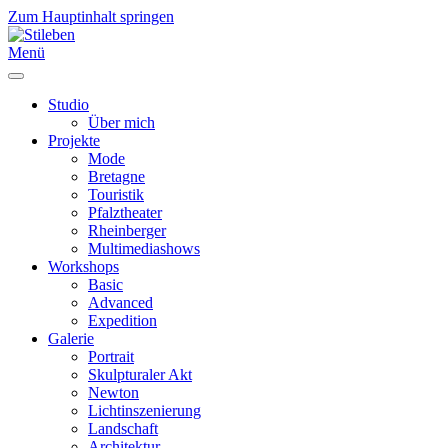
Zum Hauptinhalt springen
Menü
Studio
Über mich
Projekte
Mode
Bretagne
Touristik
Pfalztheater
Rheinberger
Multimediashows
Workshops
Basic
Advanced
Expedition
Galerie
Portrait
Skulpturaler Akt
Newton
Lichtinszenierung
Landschaft
Architektur