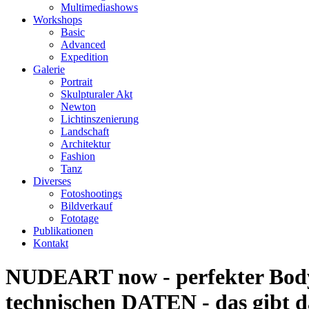
Multimediashows
Workshops
Basic
Advanced
Expedition
Galerie
Portrait
Skulpturaler Akt
Newton
Lichtinszenierung
Landschaft
Architektur
Fashion
Tanz
Diverses
Fotoshootings
Bildverkauf
Fototage
Publikationen
Kontakt
NUDEART now - perfekter Body m
technischen DATEN - das gibt 