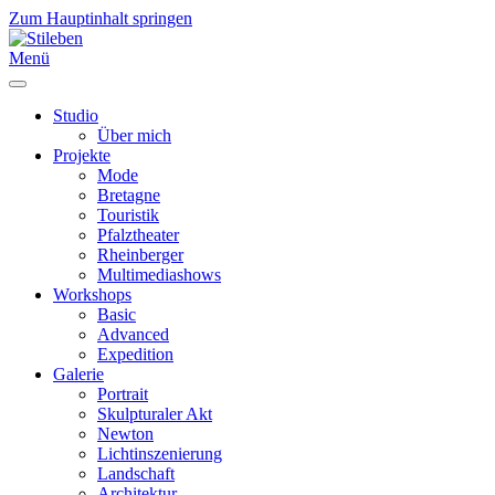
Zum Hauptinhalt springen
Menü
Studio
Über mich
Projekte
Mode
Bretagne
Touristik
Pfalztheater
Rheinberger
Multimediashows
Workshops
Basic
Advanced
Expedition
Galerie
Portrait
Skulpturaler Akt
Newton
Lichtinszenierung
Landschaft
Architektur