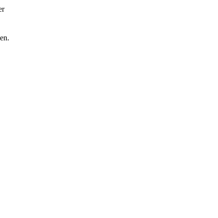
er
en.