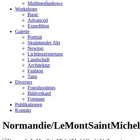
Multimediashows
Workshops
Basic
Advanced
Expedition
Galerie
Portrait
Skulpturaler Akt
Newton
Lichtinszenierung
Landschaft
Architektur
Fashion
Tanz
Diverses
Fotoshootings
Bildverkauf
Fototage
Publikationen
Kontakt
Normandie/LeMontSaintMichel/