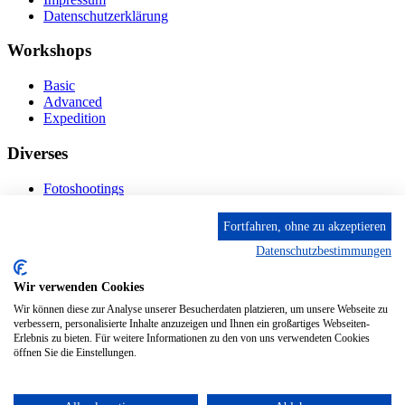
Datenschutzerklärung
Workshops
Basic
Advanced
Expedition
Diverses
Fotoshootings
Bilderverkauf
Fototage
Fortfahren, ohne zu akzeptieren
Datenschutzbestimmungen
Kontakt
Wir verwenden Cookies
Fröhnstr. 4-8, 66954 Pirmasens
Diese E-Mail-Adresse ist vor Spambots geschützt! Zur
Wir können diese zur Analyse unserer Besucherdaten platzieren, um unsere Webseite zu
Anzeige muss JavaScript eingeschaltet sein.
verbessern, personalisierte Inhalte anzuzeigen und Ihnen ein großartiges Webseiten-
Erlebnis zu bieten. Für weitere Informationen zu den von uns verwendeten Cookies
Mobil: + 49 (0) 176/84 62 18 86
öffnen Sie die Einstellungen.