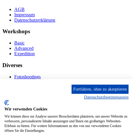
AGB
Impressum
Datenschutzerklärung
Workshops
Basic
Advanced
Expedition
Diverses
Fotoshootings
Bilderverkauf
Fototage
Fortfahren, ohne zu akzeptieren
Datenschutzbestimmungen
Kontakt
Wir verwenden Cookies
Fröhnstr. 4-8, 66954 Pirmasens
Diese E-Mail-Adresse ist vor Spambots geschützt! Zur
Wir können diese zur Analyse unserer Besucherdaten platzieren, um unsere Webseite zu
Anzeige muss JavaScript eingeschaltet sein.
verbessern, personalisierte Inhalte anzuzeigen und Ihnen ein großartiges Webseiten-
Erlebnis zu bieten. Für weitere Informationen zu den von uns verwendeten Cookies
Mobil: + 49 (0) 176/84 62 18 86
öffnen Sie die Einstellungen.