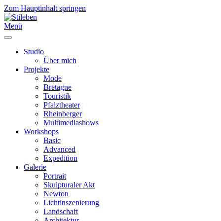
Zum Hauptinhalt springen
Menü
Studio
Über mich
Projekte
Mode
Bretagne
Touristik
Pfalztheater
Rheinberger
Multimediashows
Workshops
Basic
Advanced
Expedition
Galerie
Portrait
Skulpturaler Akt
Newton
Lichtinszenierung
Landschaft
Architektur