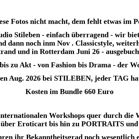
se Fotos nicht macht, dem fehlt etwas im P
io Stileben - einfach überragend - wir bie
nd dann noch inm Nov . Classicstyle, weiter
trand und in Rotterdam Juni 26 - ausgebuch
t bis zu Akt - von Fashion bis Drama - der 
23ten Aug. 2026 bei STILEBEN, jeder TA
Kosten im Bundle 660 Euro
nternationalen Workshops quer durch die W
r Eroticart bis hin zu PORTRAITS und 
Jahren ihr Bekanntheitsgrad noch wesentlich