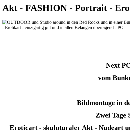
Akt - FASHION - Portrait - Erot
Next PO
vom Bunke
Bildmontage in 
Zwei Tage 
Eroticart - skulpturaler Akt - Nudear