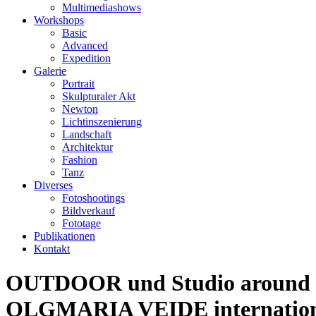
Multimediashows
Workshops
Basic
Advanced
Expedition
Galerie
Portrait
Skulpturaler Akt
Newton
Lichtinszenierung
Landschaft
Architektur
Fashion
Tanz
Diverses
Fotoshootings
Bildverkauf
Fototage
Publikationen
Kontakt
OUTDOOR und Studio around in
OLGMARIA VEIDE international