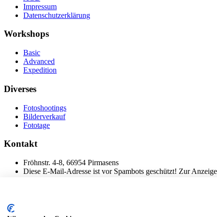
Impressum
Datenschutzerklärung
Workshops
Basic
Advanced
Expedition
Diverses
Fotoshootings
Bilderverkauf
Fototage
Kontakt
Fröhnstr. 4-8, 66954 Pirmasens
Diese E-Mail-Adresse ist vor Spambots geschützt! Zur Anzeige 
Mobil: + 49 (0) 176/84 62 18 86