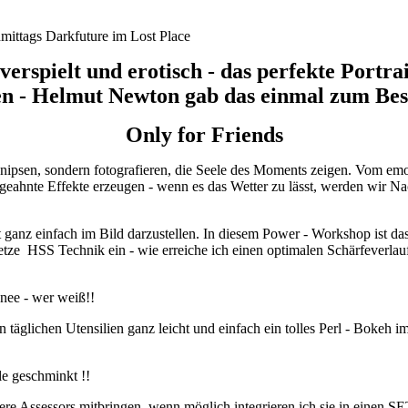
 verspielt und erotisch - das perfekte Portrai
n - Helmut Newton gab das einmal zum Bes
Only for Friends
knipsen, sondern fotografieren, die Seele des Moments zeigen. Vom emo
ngeahnte Effekte erzeugen - wenn es das Wetter zu lässt, werden wir 
ganz einfach im Bild darzustellen. In diesem Power - Workshop ist das 
 setze HSS Technik ein - wie erreiche ich einen optimalen Schärfeverlau
hnee - wer weiß!!
täglichen Utensilien ganz leicht und einfach ein tolles Perl - Bokeh 
e geschminkt !!
re Assessors mitbringen, wenn möglich integrieren ich sie in einen S