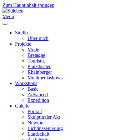
Zum Hauptinhalt springen
Menü
Studio
Über mich
Projekte
Mode
Bretagne
Touristik
Pfalztheater
Rheinberger
Multimediashows
Workshops
Basic
Advanced
Expedition
Galerie
Portrait
Skulpturaler Akt
Newton
Lichtinszenierung
Landschaft
Architektur