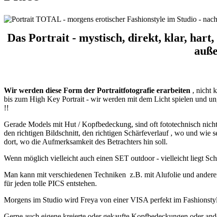
Das Portrait - mystisch, direkt, klar, hart,
auße
Wir werden diese Form der Portraitfotografie erarbeiten
, nicht 
bis zum High Key Portrait - wir werden mit dem Licht spielen und u
!!
Gerade Models mit Hut / Kopfbedeckung, sind oft fototechnisch nicht 
den richtigen Bildschnitt, den richtigen Schärfeverlauf , wo und wie
dort, wo die Aufmerksamkeit des Betrachters hin soll.
Wenn möglich vielleicht auch einen SET outdoor - vielleicht liegt Sc
Man kann mit verschiedenen Techniken z.B. mit Alufolie und anderen 
für jeden tolle PICS entstehen.
Morgens im Studio wird Freya von einer VISA perfekt im Fashionstyl
Gerne auch eigene kreierte oder gekaufte Kopfbedeckungen oder ande