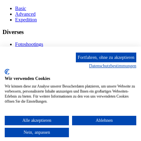
Basic
Advanced
Expedition
Diverses
Fotoshootings
Bilderverkauf
Fototage
Fortfahren, ohne zu akzeptieren
Datenschutzbestimmungen
Kontakt
Wir verwenden Cookies
Fröhnstr. 4-8, 66954 Pirmasens
Diese E-Mail-Adresse ist vor Spambots geschützt! Zur
Wir können diese zur Analyse unserer Besucherdaten platzieren, um unsere Webseite zu
Anzeige muss JavaScript eingeschaltet sein.
verbessern, personalisierte Inhalte anzuzeigen und Ihnen ein großartiges Webseiten-
Erlebnis zu bieten. Für weitere Informationen zu den von uns verwendeten Cookies
Mobil: + 49 (0) 176/84 62 18 86
öffnen Sie die Einstellungen.
Alle akzeptieren
Ablehnen
© 2024 Stileben. Alle Rechte reserviert
Nein, anpassen