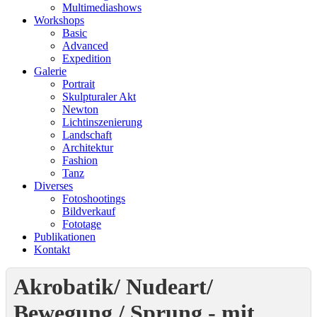
Multimediashows
Workshops
Basic
Advanced
Expedition
Galerie
Portrait
Skulpturaler Akt
Newton
Lichtinszenierung
Landschaft
Architektur
Fashion
Tanz
Diverses
Fotoshootings
Bildverkauf
Fototage
Publikationen
Kontakt
Akrobatik/ Nudeart/
Bewegung / Sprung - mit