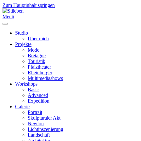
Zum Hauptinhalt springen
Menü
Studio
Über mich
Projekte
Mode
Bretagne
Touristik
Pfalztheater
Rheinberger
Multimediashows
Workshops
Basic
Advanced
Expedition
Galerie
Portrait
Skulpturaler Akt
Newton
Lichtinszenierung
Landschaft
Architektur