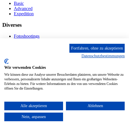
Basic
Advanced
Expedition
Diverses
Fotoshootings
Bilderverkauf
Fototage
Fortfahren, ohne zu akzeptieren
Datenschutzbestimmungen
Kontakt
Wir verwenden Cookies
Fröhnstr. 4-8, 66954 Pirmasens
Diese E-Mail-Adresse ist vor Spambots geschützt! Zur
Wir können diese zur Analyse unserer Besucherdaten platzieren, um unsere Webseite zu
Anzeige muss JavaScript eingeschaltet sein.
verbessern, personalisierte Inhalte anzuzeigen und Ihnen ein großartiges Webseiten-
Mobil: + 49 (0) 176/84 62 18 86
Erlebnis zu bieten. Für weitere Informationen zu den von uns verwendeten Cookies
öffnen Sie die Einstellungen.
Alle akzeptieren
Ablehnen
© 2024 Stileben. Alle Rechte reserviert
Nein, anpassen