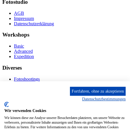
Fotostudio
AGB
Impressum
Datenschutzerklärung
Workshops
Basic
Advanced
Expedition
Diverses
Fotoshootings
Bilderverkauf
Fototage
Fortfahren, ohne zu akzeptieren
Datenschutzbestimmungen
Kontakt
Wir verwenden Cookies
Fröhnstr. 4-8, 66954 Pirmasens
Diese E-Mail-Adresse ist vor Spambots geschützt! Zur
Wir können diese zur Analyse unserer Besucherdaten platzieren, um unsere Webseite zu
Anzeige muss JavaScript eingeschaltet sein.
verbessern, personalisierte Inhalte anzuzeigen und Ihnen ein großartiges Webseiten-
Erlebnis zu bieten. Für weitere Informationen zu den von uns verwendeten Cookies
Mobil: + 49 (0) 176/84 62 18 86