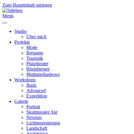
Zum Hauptinhalt springen
Menü
Studio
Über mich
Projekte
Mode
Bretagne
Touristik
Pfalztheater
Rheinberger
Multimediashows
Workshops
Basic
Advanced
Expedition
Galerie
Portrait
Skulpturaler Akt
Newton
Lichtinszenierung
Landschaft
Architektur