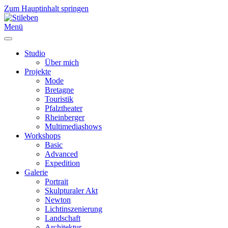
Zum Hauptinhalt springen
Menü
Studio
Über mich
Projekte
Mode
Bretagne
Touristik
Pfalztheater
Rheinberger
Multimediashows
Workshops
Basic
Advanced
Expedition
Galerie
Portrait
Skulpturaler Akt
Newton
Lichtinszenierung
Landschaft
Architektur