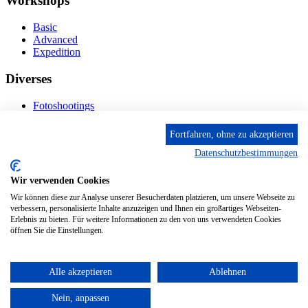
Workshops
Basic
Advanced
Expedition
Diverses
Fotoshootings
Bilderverkauf
Fototage
Fortfahren, ohne zu akzeptieren
Datenschutzbestimmungen
Kontakt
Wir verwenden Cookies
Fröhnstr. 4-8, 66954 Pirmasens
Diese E-Mail-Adresse ist vor Spambots geschützt! Zur
Wir können diese zur Analyse unserer Besucherdaten platzieren, um unsere Webseite zu
Anzeige muss JavaScript eingeschaltet sein.
verbessern, personalisierte Inhalte anzuzeigen und Ihnen ein großartiges Webseiten-
Erlebnis zu bieten. Für weitere Informationen zu den von uns verwendeten Cookies
Mobil: + 49 (0) 176/84 62 18 86
öffnen Sie die Einstellungen.
Alle akzeptieren
Ablehnen
© 2024 Stileben. Alle Rechte reserviert
Nein, anpassen