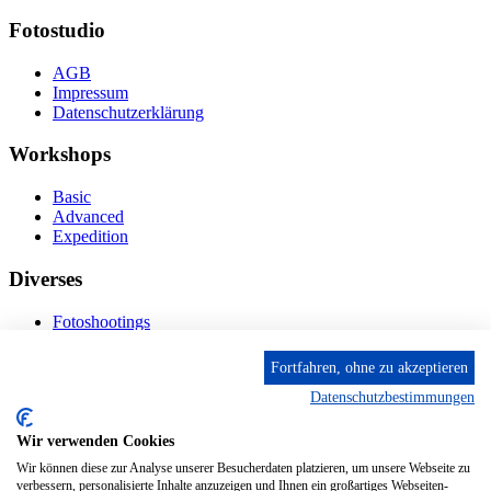
Fotostudio
AGB
Impressum
Datenschutzerklärung
Workshops
Basic
Advanced
Expedition
Diverses
Fotoshootings
Bilderverkauf
Fototage
Fortfahren, ohne zu akzeptieren
Datenschutzbestimmungen
Kontakt
Wir verwenden Cookies
Fröhnstr. 4-8, 66954 Pirmasens
Diese E-Mail-Adresse ist vor Spambots geschützt! Zur
Wir können diese zur Analyse unserer Besucherdaten platzieren, um unsere Webseite zu
Anzeige muss JavaScript eingeschaltet sein.
verbessern, personalisierte Inhalte anzuzeigen und Ihnen ein großartiges Webseiten-