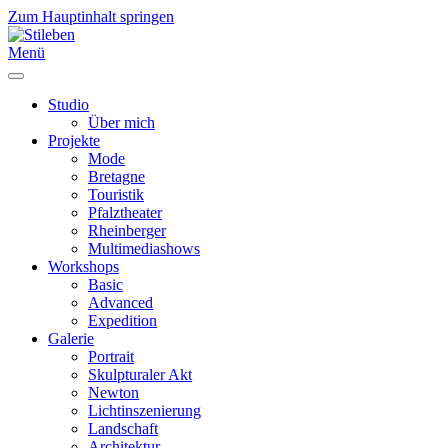
Zum Hauptinhalt springen
Menü
Studio
Über mich
Projekte
Mode
Bretagne
Touristik
Pfalztheater
Rheinberger
Multimediashows
Workshops
Basic
Advanced
Expedition
Galerie
Portrait
Skulpturaler Akt
Newton
Lichtinszenierung
Landschaft
Architektur