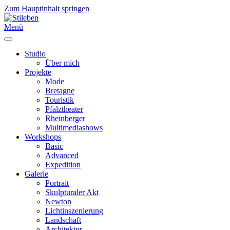
Zum Hauptinhalt springen
Menü
Studio
Über mich
Projekte
Mode
Bretagne
Touristik
Pfalztheater
Rheinberger
Multimediashows
Workshops
Basic
Advanced
Expedition
Galerie
Portrait
Skulpturaler Akt
Newton
Lichtinszenierung
Landschaft
Architektur