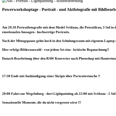
Powerworkshoptage - Portrait - und Aktfotografie mit Bildbear
Am 29.10 Portraifotografie mit dem Model Svitlana, die Potraitfrau, 3 Std in d
emotionalen Aussagen - hochwertige Portraits.
Nach der Mittagspause gehts hoch in den Schulungsraum mit eigenem Laptop mi
Hier erfolgt Bilderauswahl - von jedem Set eins - kritische Begutachtung!!
Danach Bearbeitung über den RAW Konverter nach Photoshop mit Hautretusche 
17:30 Ende mit Aushändigung eines Skripts über Portraitretusche !!
20:00 Fahrt zur Wegelnburg - dort Lightpainting ab 22:00 mit Svitlana - 2 St
Sensationelle Momente, die du nicht vergessen wirst !!!