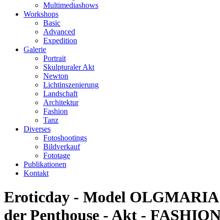
Multimediashows
Workshops
Basic
Advanced
Expedition
Galerie
Portrait
Skulpturaler Akt
Newton
Lichtinszenierung
Landschaft
Architektur
Fashion
Tanz
Diverses
Fotoshootings
Bildverkauf
Fototage
Publikationen
Kontakt
Eroticday - Model OLGMARIA V
der Penthouse - Akt - FASHION -