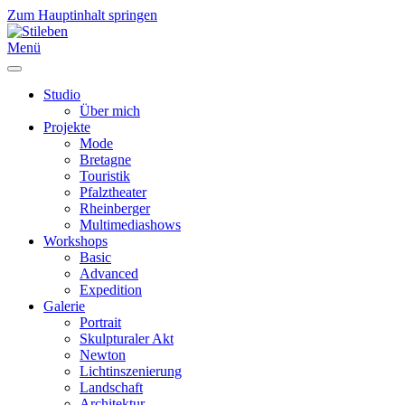
Zum Hauptinhalt springen
Menü
Studio
Über mich
Projekte
Mode
Bretagne
Touristik
Pfalztheater
Rheinberger
Multimediashows
Workshops
Basic
Advanced
Expedition
Galerie
Portrait
Skulpturaler Akt
Newton
Lichtinszenierung
Landschaft
Architektur