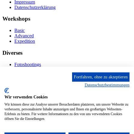
Impressum
Datenschutzerklärung
Workshops
Basic
Advanced
Expedition
Diverses
Fotoshootings
Bilderverkauf
Fototage
Fortfahren, ohne zu akzeptieren
Datenschutzbestimmungen
Kontakt
Wir verwenden Cookies
Fröhnstr. 4-8, 66954 Pirmasens
Diese E-Mail-Adresse ist vor Spambots geschützt! Zur
Wir können diese zur Analyse unserer Besucherdaten platzieren, um unsere Webseite zu
Anzeige muss JavaScript eingeschaltet sein.
verbessern, personalisierte Inhalte anzuzeigen und Ihnen ein großartiges Webseiten-
Erlebnis zu bieten. Für weitere Informationen zu den von uns verwendeten Cookies
Mobil: + 49 (0) 176/84 62 18 86
öffnen Sie die Einstellungen.