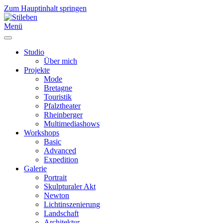
Zum Hauptinhalt springen
Menü
Studio
Über mich
Projekte
Mode
Bretagne
Touristik
Pfalztheater
Rheinberger
Multimediashows
Workshops
Basic
Advanced
Expedition
Galerie
Portrait
Skulpturaler Akt
Newton
Lichtinszenierung
Landschaft
Architektur