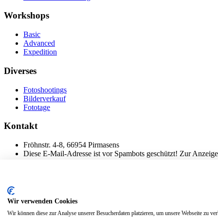
Workshops
Basic
Advanced
Expedition
Diverses
Fotoshootings
Bilderverkauf
Fototage
Kontakt
Fröhnstr. 4-8, 66954 Pirmasens
Diese E-Mail-Adresse ist vor Spambots geschützt! Zur Anzeige 
Mobil: + 49 (0) 176/84 62 18 86
© 2024 Stileben. Alle Rechte reserviert
Wir verwenden Cookies
Wir können diese zur Analyse unserer Besucherdaten platzieren, um unsere Webseite zu verb