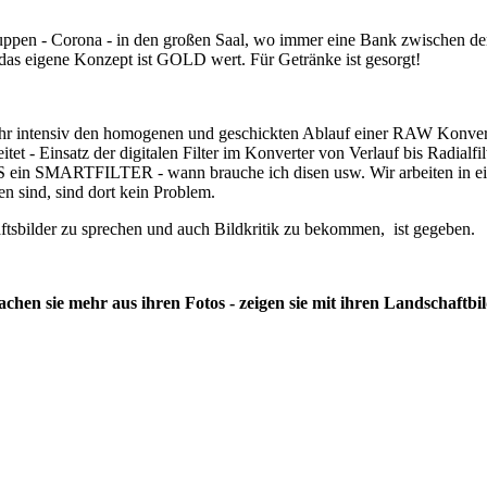
uppen - Corona - in den großen Saal, wo immer eine Bank zwischen den
das eigene Konzept ist GOLD wert. Für Getränke ist gesorgt!
sehr intensiv den homogenen und geschickten Ablauf einer RAW Konve
et - Einsatz der digitalen Filter im Konverter von Verlauf bis Radialf
PS ein SMARTFILTER - wann brauche ich disen usw. Wir arbeiten in ei
sind, sind dort kein Problem.
tsbilder zu sprechen und auch Bildkritik zu bekommen, ist gegeben.
chen sie mehr aus ihren Fotos - zeigen sie mit ihren Landschaftbild