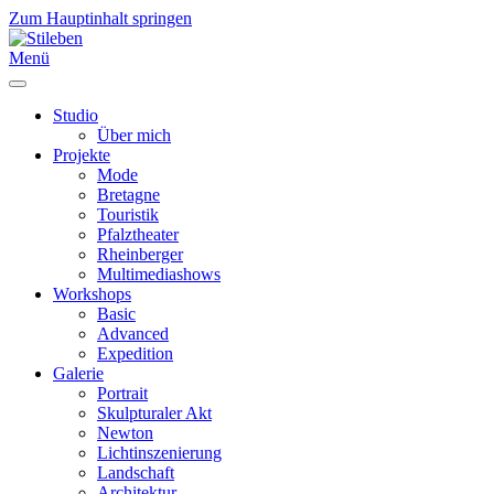
Zum Hauptinhalt springen
Menü
Studio
Über mich
Projekte
Mode
Bretagne
Touristik
Pfalztheater
Rheinberger
Multimediashows
Workshops
Basic
Advanced
Expedition
Galerie
Portrait
Skulpturaler Akt
Newton
Lichtinszenierung
Landschaft
Architektur