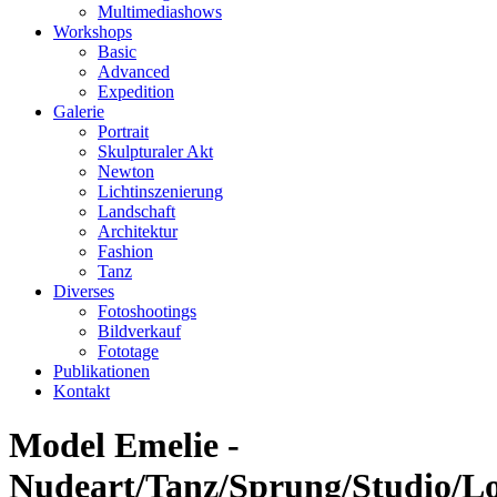
Multimediashows
Workshops
Basic
Advanced
Expedition
Galerie
Portrait
Skulpturaler Akt
Newton
Lichtinszenierung
Landschaft
Architektur
Fashion
Tanz
Diverses
Fotoshootings
Bildverkauf
Fototage
Publikationen
Kontakt
Model Emelie -
Nudeart/Tanz/Sprung/Studio/Lo