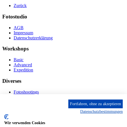
Zurück
Fotostudio
AGB
Impressum
Datenschutzerklärung
Workshops
Basic
Advanced
Expedition
Diverses
Fotoshootings
Bilderverkauf
Fototage
Fortfahren, ohne zu akzeptieren
Datenschutzbestimmungen
Kontakt
Wir verwenden Cookies
Fröhnstr. 4-8, 66954 Pirmasens