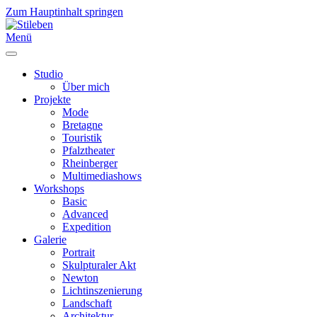
Zum Hauptinhalt springen
Menü
Studio
Über mich
Projekte
Mode
Bretagne
Touristik
Pfalztheater
Rheinberger
Multimediashows
Workshops
Basic
Advanced
Expedition
Galerie
Portrait
Skulpturaler Akt
Newton
Lichtinszenierung
Landschaft
Architektur