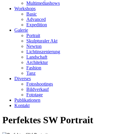
Multimediashows
Workshops
Basic
Advanced
Expedition
Galerie
Portrait
Skulpturaler Akt
Newton
Lichtinszenierung
Landschaft
Architektur
Fashion
Tanz
Diverses
Fotoshootings
Bildverkauf
Fototage
Publikationen
Kontakt
Perfektes SW Portrait