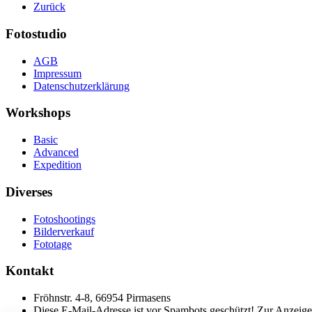
Zurück
Fotostudio
AGB
Impressum
Datenschutzerklärung
Workshops
Basic
Advanced
Expedition
Diverses
Fotoshootings
Bilderverkauf
Fototage
Kontakt
Fröhnstr. 4-8, 66954 Pirmasens
Diese E-Mail-Adresse ist vor Spambots geschützt! Zur Anzeige 