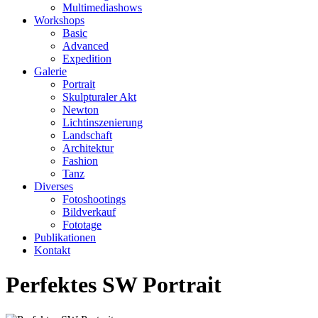
Multimediashows
Workshops
Basic
Advanced
Expedition
Galerie
Portrait
Skulpturaler Akt
Newton
Lichtinszenierung
Landschaft
Architektur
Fashion
Tanz
Diverses
Fotoshootings
Bildverkauf
Fototage
Publikationen
Kontakt
Perfektes SW Portrait