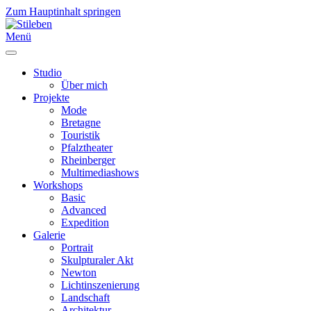
Zum Hauptinhalt springen
Menü
Studio
Über mich
Projekte
Mode
Bretagne
Touristik
Pfalztheater
Rheinberger
Multimediashows
Workshops
Basic
Advanced
Expedition
Galerie
Portrait
Skulpturaler Akt
Newton
Lichtinszenierung
Landschaft
Architektur