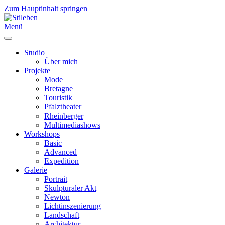
Zum Hauptinhalt springen
Menü
Studio
Über mich
Projekte
Mode
Bretagne
Touristik
Pfalztheater
Rheinberger
Multimediashows
Workshops
Basic
Advanced
Expedition
Galerie
Portrait
Skulpturaler Akt
Newton
Lichtinszenierung
Landschaft
Architektur