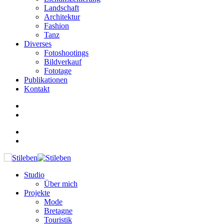
Landschaft
Architektur
Fashion
Tanz
Diverses
Fotoshootings
Bildverkauf
Fototage
Publikationen
Kontakt
Studio
Über mich
Projekte
Mode
Bretagne
Touristik