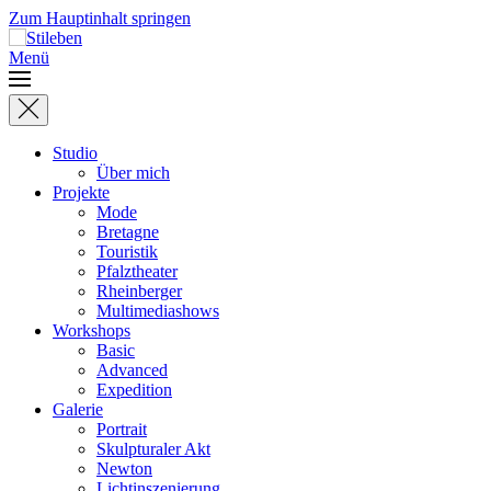
Zum Hauptinhalt springen
Menü
Studio
Über mich
Projekte
Mode
Bretagne
Touristik
Pfalztheater
Rheinberger
Multimediashows
Workshops
Basic
Advanced
Expedition
Galerie
Portrait
Skulpturaler Akt
Newton
Lichtinszenierung