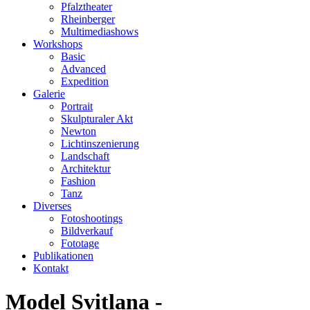
Pfalztheater
Rheinberger
Multimediashows
Workshops
Basic
Advanced
Expedition
Galerie
Portrait
Skulpturaler Akt
Newton
Lichtinszenierung
Landschaft
Architektur
Fashion
Tanz
Diverses
Fotoshootings
Bildverkauf
Fototage
Publikationen
Kontakt
Model Svitlana -