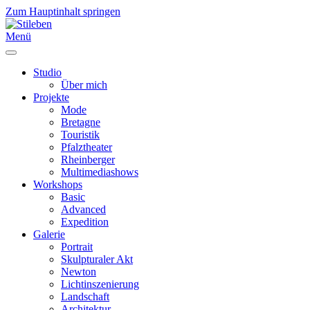
Zum Hauptinhalt springen
Menü
Studio
Über mich
Projekte
Mode
Bretagne
Touristik
Pfalztheater
Rheinberger
Multimediashows
Workshops
Basic
Advanced
Expedition
Galerie
Portrait
Skulpturaler Akt
Newton
Lichtinszenierung
Landschaft
Architektur