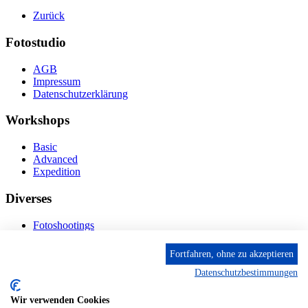
Zurück
Fotostudio
AGB
Impressum
Datenschutzerklärung
Workshops
Basic
Advanced
Expedition
Diverses
Fotoshootings
Bilderverkauf
Fototage
Fortfahren, ohne zu akzeptieren
Datenschutzbestimmungen
Kontakt
Wir verwenden Cookies
Fröhnstr. 4-8, 66954 Pirmasens