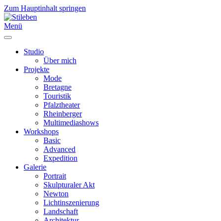
Zum Hauptinhalt springen
Menü
Studio
Über mich
Projekte
Mode
Bretagne
Touristik
Pfalztheater
Rheinberger
Multimediashows
Workshops
Basic
Advanced
Expedition
Galerie
Portrait
Skulpturaler Akt
Newton
Lichtinszenierung
Landschaft
Architektur