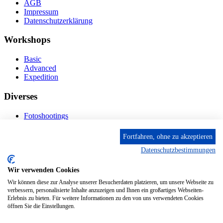
AGB
Impressum
Datenschutzerklärung
Workshops
Basic
Advanced
Expedition
Diverses
Fotoshootings
Bilderverkauf
Fototage
Fortfahren, ohne zu akzeptieren
Datenschutzbestimmungen
Kontakt
Wir verwenden Cookies
Fröhnstr. 4-8, 66954 Pirmasens
Diese E-Mail-Adresse ist vor Spambots geschützt! Zur
Wir können diese zur Analyse unserer Besucherdaten platzieren, um unsere Webseite zu
Anzeige muss JavaScript eingeschaltet sein.
verbessern, personalisierte Inhalte anzuzeigen und Ihnen ein großartiges Webseiten-
Erlebnis zu bieten. Für weitere Informationen zu den von uns verwendeten Cookies
Mobil: + 49 (0) 176/84 62 18 86
öffnen Sie die Einstellungen.