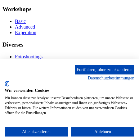
Workshops
Basic
Advanced
Expedition
Diverses
Fotoshootings
Bilderverkauf
Fototage
Fortfahren, ohne zu akzeptieren
Datenschutzbestimmungen
Kontakt
Wir verwenden Cookies
Fröhnstr. 4-8, 66954 Pirmasens
Diese E-Mail-Adresse ist vor Spambots geschützt! Zur
Wir können diese zur Analyse unserer Besucherdaten platzieren, um unsere Webseite zu
Anzeige muss JavaScript eingeschaltet sein.
verbessern, personalisierte Inhalte anzuzeigen und Ihnen ein großartiges Webseiten-
Erlebnis zu bieten. Für weitere Informationen zu den von uns verwendeten Cookies
Mobil: + 49 (0) 176/84 62 18 86
öffnen Sie die Einstellungen.
Alle akzeptieren
Ablehnen
© 2024 Stileben. Alle Rechte reserviert