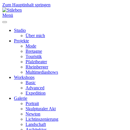
Zum Hauptinhalt springen
Menü
Studio
Über mich
Projekte
Mode
Bretagne
Touristik
Pfalztheater
Rheinberger
Multimediashows
Workshops
Basic
Advanced
Expedition
Galerie
Portrait
Skulpturaler Akt
Newton
Lichtinszenierung
Landschaft
Architektur