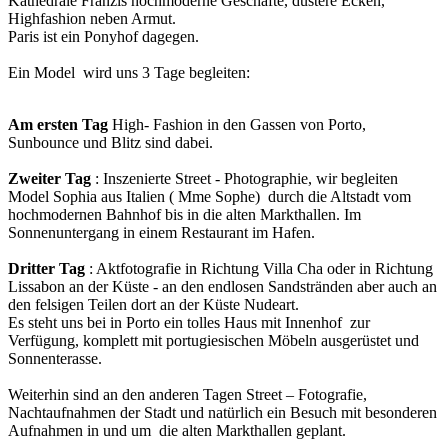
Kathedrale Franzis hochmoderne Geschäfte, düstere Ecken,
Highfashion neben Armut.
Paris ist ein Ponyhof dagegen.
Ein Model wird uns 3 Tage begleiten:
Am ersten Tag
High- Fashion in den Gassen von Porto,
Sunbounce und Blitz sind dabei.
Zweiter Tag
: Inszenierte Street - Photographie, wir begleiten
Model Sophia aus Italien ( Mme Sophe) durch die Altstadt vom
hochmodernen Bahnhof bis in die alten Markthallen. Im
Sonnenuntergang in einem Restaurant im Hafen.
Dritter Tag
: Aktfotografie in Richtung Villa Cha oder in Richtung
Lissabon an der Küste - an den endlosen Sandstränden aber auch an
den felsigen Teilen dort an der Küste Nudeart.
Es steht uns bei in Porto ein tolles Haus mit Innenhof zur
Verfügung, komplett mit portugiesischen Möbeln ausgerüstet und
Sonnenterasse.
Weiterhin sind an den anderen Tagen Street – Fotografie,
Nachtaufnahmen der Stadt und natürlich ein Besuch mit besonderen
Aufnahmen in und um die alten Markthallen geplant.