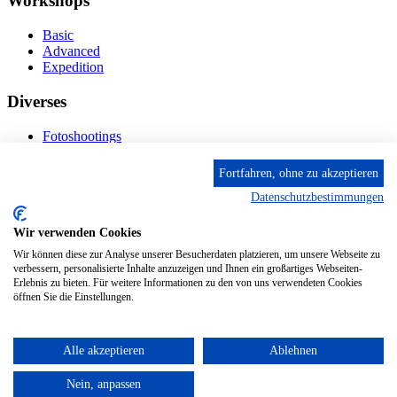
Workshops
Basic
Advanced
Expedition
Diverses
Fotoshootings
Bilderverkauf
Fototage
Fortfahren, ohne zu akzeptieren
Datenschutzbestimmungen
Kontakt
Wir verwenden Cookies
Fröhnstr. 4-8, 66954 Pirmasens
Diese E-Mail-Adresse ist vor Spambots geschützt! Zur
Wir können diese zur Analyse unserer Besucherdaten platzieren, um unsere Webseite zu
Anzeige muss JavaScript eingeschaltet sein.
verbessern, personalisierte Inhalte anzuzeigen und Ihnen ein großartiges Webseiten-
Mobil: + 49 (0) 176/84 62 18 86
Erlebnis zu bieten. Für weitere Informationen zu den von uns verwendeten Cookies
öffnen Sie die Einstellungen.
Alle akzeptieren
Ablehnen
© 2024 Stileben. Alle Rechte reserviert
Nein, anpassen