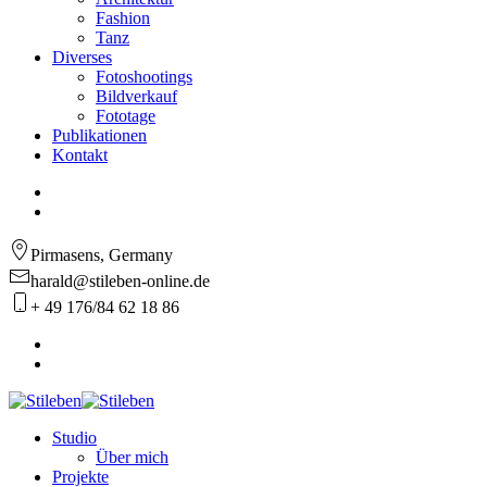
Fashion
Tanz
Diverses
Fotoshootings
Bildverkauf
Fototage
Publikationen
Kontakt
Pirmasens, Germany
harald@stileben-online.de
+ 49 176/84 62 18 86
Studio
Über mich
Projekte