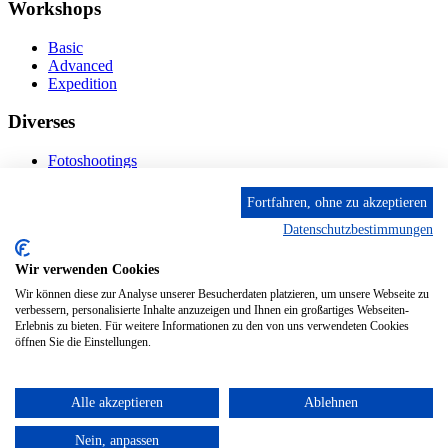
Workshops
Basic
Advanced
Expedition
Diverses
Fotoshootings
Bilderverkauf
Fototage
Fortfahren, ohne zu akzeptieren
Datenschutzbestimmungen
Kontakt
Wir verwenden Cookies
Fröhnstr. 4-8, 66954 Pirmasens
Diese E-Mail-Adresse ist vor Spambots geschützt! Zur
Wir können diese zur Analyse unserer Besucherdaten platzieren, um unsere Webseite zu
Anzeige muss JavaScript eingeschaltet sein.
verbessern, personalisierte Inhalte anzuzeigen und Ihnen ein großartiges Webseiten-
Erlebnis zu bieten. Für weitere Informationen zu den von uns verwendeten Cookies
Mobil: + 49 (0) 176/84 62 18 86
öffnen Sie die Einstellungen.
Alle akzeptieren
Ablehnen
© 2024 Stileben. Alle Rechte reserviert
Nein, anpassen