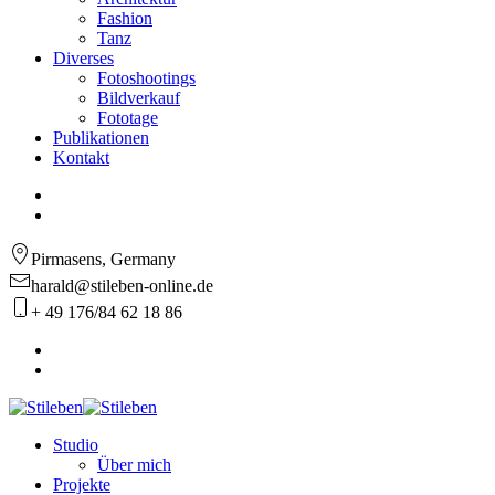
Fashion
Tanz
Diverses
Fotoshootings
Bildverkauf
Fototage
Publikationen
Kontakt
Pirmasens, Germany
harald@stileben-online.de
+ 49 176/84 62 18 86
Studio
Über mich
Projekte