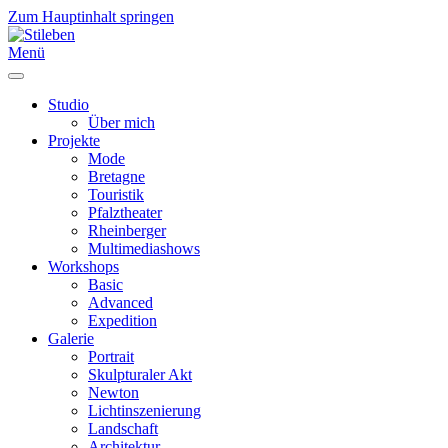
Zum Hauptinhalt springen
Menü
Studio
Über mich
Projekte
Mode
Bretagne
Touristik
Pfalztheater
Rheinberger
Multimediashows
Workshops
Basic
Advanced
Expedition
Galerie
Portrait
Skulpturaler Akt
Newton
Lichtinszenierung
Landschaft
Architektur