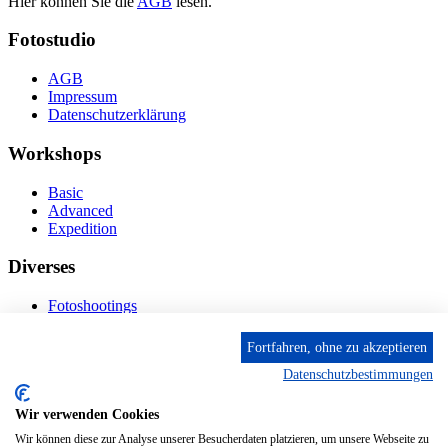
Hier können Sie die
AGB
lesen.
Fotostudio
AGB
Impressum
Datenschutzerklärung
Workshops
Basic
Advanced
Expedition
Diverses
Fotoshootings
Bilderverkauf
Fototage
Fortfahren, ohne zu akzeptieren
Datenschutzbestimmungen
Kontakt
Wir verwenden Cookies
Fröhnstr. 4-8, 66954 Pirmasens
Diese E-Mail-Adresse ist vor Spambots geschützt! Zur
Wir können diese zur Analyse unserer Besucherdaten platzieren, um unsere Webseite zu