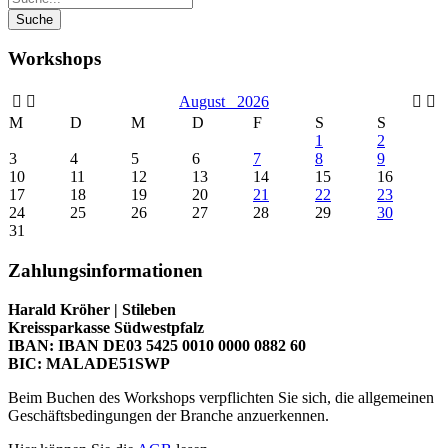
Workshops
August
2026
M
D
M
D
F
S
S
1
2
3
4
5
6
7
8
9
10
11
12
13
14
15
16
17
18
19
20
21
22
23
24
25
26
27
28
29
30
31
Zahlungsinformationen
Harald Kröher | Stileben
Kreissparkasse Südwestpfalz
IBAN: IBAN DE03 5425 0010 0000 0882 60
BIC: MALADE51SWP
Beim Buchen des Workshops verpflichten Sie sich, die allgemeinen
Geschäftsbedingungen der Branche anzuerkennen.