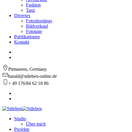
Fashion
Tanz
Diverses
Fotoshootings
Bildverkauf
Fototage
Publikationen
Kontakt
Pirmasens, Germany
harald@stileben-online.de
+ 49 176/84 62 18 86
Studio
Über mich
Projekte