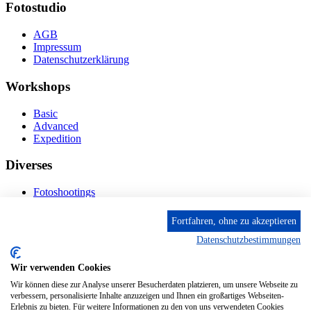
Fotostudio
AGB
Impressum
Datenschutzerklärung
Workshops
Basic
Advanced
Expedition
Diverses
Fotoshootings
Bilderverkauf
Fototage
Fortfahren, ohne zu akzeptieren
Datenschutzbestimmungen
Kontakt
Wir verwenden Cookies
Fröhnstr. 4-8, 66954 Pirmasens
Diese E-Mail-Adresse ist vor Spambots geschützt! Zur
Wir können diese zur Analyse unserer Besucherdaten platzieren, um unsere Webseite zu
Anzeige muss JavaScript eingeschaltet sein.
verbessern, personalisierte Inhalte anzuzeigen und Ihnen ein großartiges Webseiten-
Erlebnis zu bieten. Für weitere Informationen zu den von uns verwendeten Cookies
Mobil: + 49 (0) 176/84 62 18 86