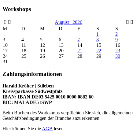
Workshops
August
2026
M
D
M
D
F
S
S
1
2
3
4
5
6
7
8
9
10
11
12
13
14
15
16
17
18
19
20
21
22
23
24
25
26
27
28
29
30
31
Zahlungsinformationen
Harald Kröher | Stileben
Kreissparkasse Südwestpfalz
IBAN: IBAN DE03 5425 0010 0000 0882 60
BIC: MALADE51SWP
Beim Buchen des Workshops verpflichten Sie sich, die allgemeinen
Geschäftsbedingungen der Branche anzuerkennen.
Hier können Sie die
AGB
lesen.