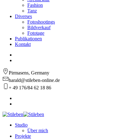
Fashion
Tanz
Diverses
Fotoshootings
Bildverkauf
Fototage
Publikationen
Kontakt
Pirmasens, Germany
harald@stileben-online.de
+ 49 176/84 62 18 86
Studio
Über mich
Projekte