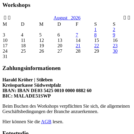
Workshops
August
2026
M
D
M
D
F
S
S
1
2
3
4
5
6
7
8
9
10
11
12
13
14
15
16
17
18
19
20
21
22
23
24
25
26
27
28
29
30
31
Zahlungsinformationen
Harald Kröher | Stileben
Kreissparkasse Südwestpfalz
IBAN: IBAN DE03 5425 0010 0000 0882 60
BIC: MALADE51SWP
Beim Buchen des Workshops verpflichten Sie sich, die allgemeinen
Geschäftsbedingungen der Branche anzuerkennen.
Hier können Sie die
AGB
lesen.
Fotostudio