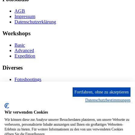
AGB
Impressum
Datenschutzerklärung
Workshops
Basic
Advanced
Expedition
Diverses
Fotoshootings
Bilderverkauf
Fototage
Fortfahren, ohne zu akzeptieren
Datenschutzbestimmungen
Kontakt
Wir verwenden Cookies
Fröhnstr. 4-8, 66954 Pirmasens
Diese E-Mail-Adresse ist vor Spambots geschützt! Zur
Wir können diese zur Analyse unserer Besucherdaten platzieren, um unsere Webseite zu
Anzeige muss JavaScript eingeschaltet sein.
verbessern, personalisierte Inhalte anzuzeigen und Ihnen ein großartiges Webseiten-
Mobil: + 49 (0) 176/84 62 18 86
Erlebnis zu bieten. Für weitere Informationen zu den von uns verwendeten Cookies
öffnen Sie die Einstellungen.