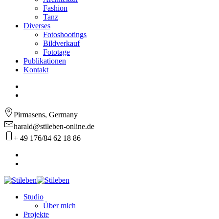
Fashion
Tanz
Diverses
Fotoshootings
Bildverkauf
Fototage
Publikationen
Kontakt
Pirmasens, Germany
harald@stileben-online.de
+ 49 176/84 62 18 86
Studio
Über mich
Projekte